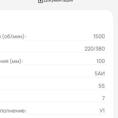
Документация
 (об/мин):
1500
220/380
ния (мм):
100
5АИ
:
55
7
сполнение:
У1