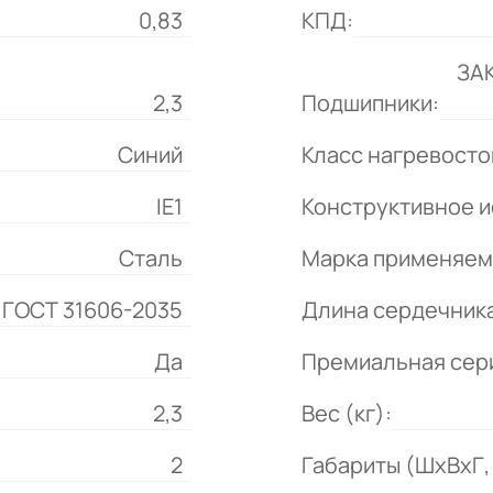
0,83
КПД:
ЗА
2,3
Подшипники:
Синий
Класс нагревосто
IE1
Конструктивное и
Сталь
Марка применяем
 ГОСТ 31606-2035
Длина сердечника
Да
Премиальная сер
2,3
Вес (кг):
2
Габариты (ШхВхГ, 