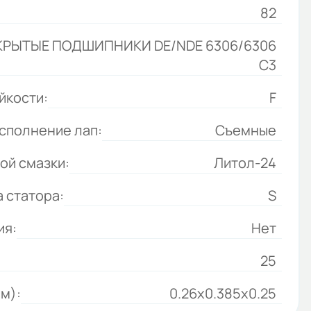
82
КРЫТЫЕ ПОДШИПНИКИ DE/NDE 6306/6306
С3
йкости:
F
сполнение лап:
Съемные
ой смазки:
Литол-24
 статора:
S
ия:
Нет
25
м):
0.26x0.385x0.25