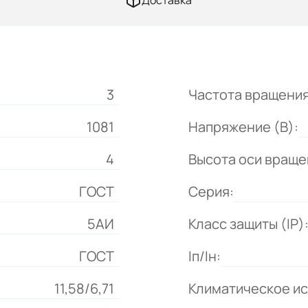
Доставка
3
Частота вращения
1081
Напряжение (В):
4
Высота оси враще
ГОСТ
Серия:
5АИ
Класс защиты (IP)
ГОСТ
Iп/Iн:
11,58/6,71
Климатическое и