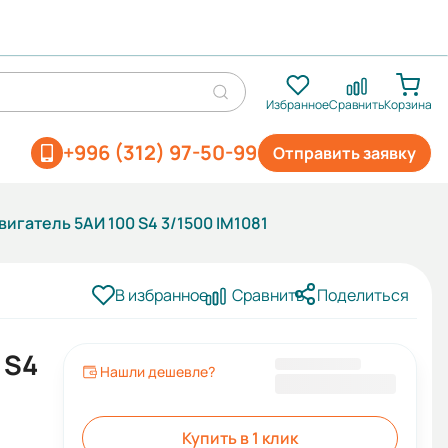
Избранное
Сравнить
Корзина
+996 (312) 97-50-99
Отправить заявку
игатель 5АИ 100 S4 3/1500 IM1081
В избранное
Сравнить
Поделиться
 S4
Нашли дешевле?
18 032 KGS
Купить в 1 клик