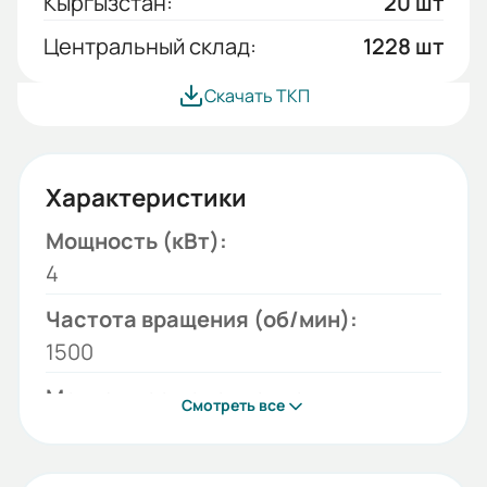
Кыргызстан:
20 шт
Центральный склад:
1228 шт
Скачать ТКП
Характеристики
Мощность (кВт):
4
Частота вращения (об/мин):
1500
Монтажное исполнение:
Смотреть все
1081
Напряжение (В):