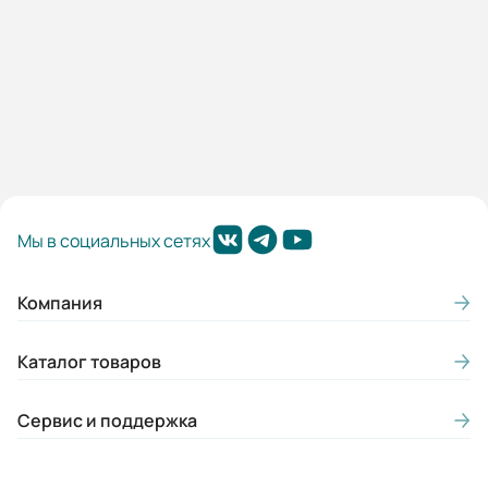
Мп/Мн:
2,3
Подшипники:
ЗАКРЫТЫЕ ПОДШИПНИКИ DE/NDE
6306/6306 С3
Цвет:
Мы в социальных сетях
Синий
Класс нагревостойкости:
Компания
F
Каталог товаров
Класс энергоэффективности:
IE1
Сервис и поддержка
Конструктивное исполнение лап:
Съемные