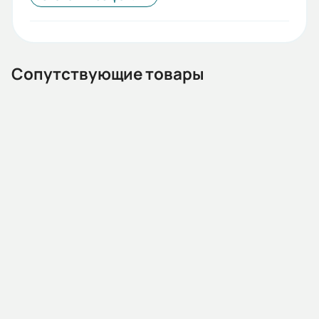
55
Стандарты:
ГОСТ
Сопутствующие товары
Iп/Iн:
7
Ток статора:
14,72/8,52
Климатическое исполнение:
У1
13.02.000012
Автомат защиты двигателя MMS32K 0018 13-18А 15kA
Коэф. мощности:
АС400/415В (HYUNDAI)
0,84
Наличие:
Под заказ
КПД:
85
В корзину