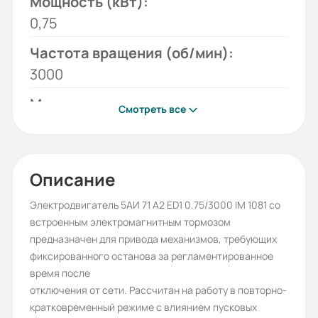
Мощность (кВт):
0,75
Частота вращения (об/мин):
3000
Монтажное исполнение:
Смотреть все
1081
Напряжение (В):
220/380
Описание
Количество полюсов:
Электродвигатель 5АИ 71 А2 ED1 0.75/3000 IM 1081 со
встроенным электромагнитным тормозом
2
предназначен для привода механизмов, требующих
Высота оси вращения (мм):
фиксированного останова за регламентированное
время после
71
отключения от сети. Рассчитан на работу в повторно-
Стандарт:
кратковременный режиме с влиянием пусковых