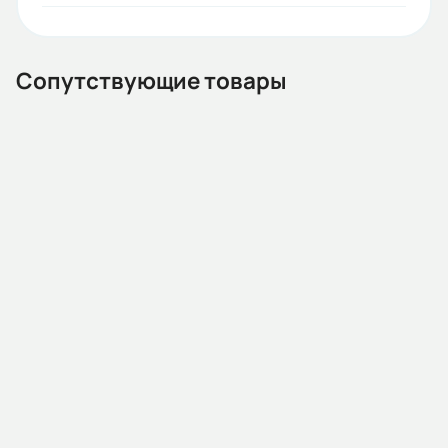
Сопутствующие товары
13.02.000008
Автомат защиты двигателя MMS32K 0004 2.5-4А 100kA
АС400/415В (HYUNDAI)
Наличие:
Под заказ
6 442 KGS
В корзину