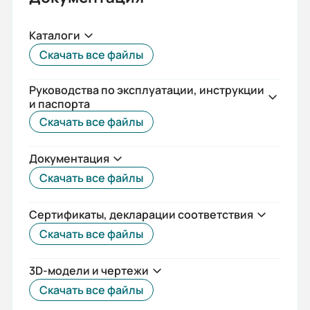
0,85
КПД:
Каталоги
78,5
Скачать все файлы
Мп/Мн:
Руководства по эксплуатации, инструкции
2,2
и паспорта
Скачать все файлы
Длина сердечника статора:
А
Документация
Mmax/Mн:
Скачать все файлы
2,2
Сертификаты, декларации соответствия
Вес (кг):
Скачать все файлы
8.6
3D-модели и чертежи
Габариты (ШхВхГ, м):
Скачать все файлы
0.25x0.355x0.19