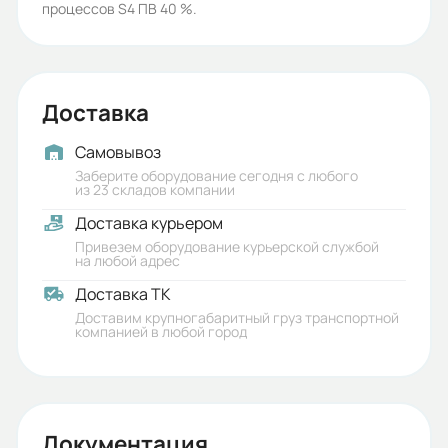
процессов S4 ПВ 40 %.
ГОСТ
Серия:
5АИ
Доставка
Бренд:
Самовывоз
5АИ
Заберите оборудование сегодня с любого
из 23 складов компании
Iп/Iн:
Доставка курьером
6
Привезем оборудование курьерской службой
на любой адрес
Ток статора:
Доставка ТК
2,95/1,71
Доставим крупногабаритный груз транспортной
компанией в любой город
Климатическое исполнение:
У1/У2
Коэф. мощности:
Документация