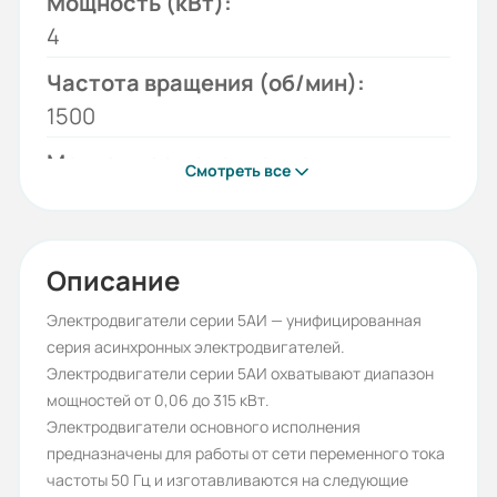
Мощность (кВт):
4
Частота вращения (об/мин):
1500
Монтажное исполнение:
Смотреть все
1081
Напряжение (В):
220/380
Описание
Высота оси вращения (мм):
Электродвигатели серии 5АИ — унифицированная
серия асинхронных электродвигателей.
100
Электродвигатели серии 5АИ охватывают диапазон
Стандарт:
мощностей от 0,06 до 315 кВт.
Электродвигатели основного исполнения
ГОСТ
предназначены для работы от сети переменного тока
Серия:
частоты 50 Гц и изготавливаются на следующие