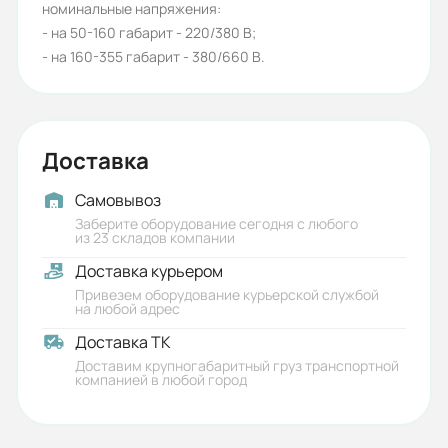
номинальные напряжения:
5АИ
- на 50-160 габарит - 220/380 В;
Бренд:
- на 160-355 габарит - 380/660 В.
5АИ
Класс защиты (IP):
Доставка
55
Iп/Iн:
Самовывоз
Заберите оборудование сегодня с любого
7
из 23 складов компании
Доставка курьером
Ток статора:
Привезем оборудование курьерской службой
14,72/8,52
на любой адрес
Доставка ТК
Климатическое исполнение:
Доставим крупногабаритный груз транспортной
У1/У2
компанией в любой город
Коэф. мощности: