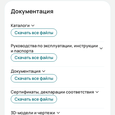
0,84
Документация
КПД:
85
Каталоги
Мп/Мн:
Скачать все файлы
2,3
Руководства по эксплуатации, инструкции
Длина сердечника статора:
и паспорта
L
Скачать все файлы
Mmax/Mн:
Документация
2,3
Скачать все файлы
Вес (кг):
42.3
Сертификаты, декларации соответствия
Скачать все файлы
3D-модели и чертежи