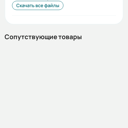
Скачать все файлы
Сопутствующие товары
13.02.000012
Автомат защиты двигателя MMS32K 0018 13-18А 15kA
АС400/415В (HYUNDAI)
Наличие:
Под заказ