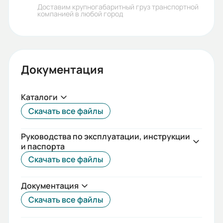
5АИ
Доставим крупногабаритный груз транспортной
компанией в любой город
Бренд:
5АИ
Климатическое исполнение:
Документация
У1/У2
Каталоги
Длина сердечника статора:
Скачать все файлы
L
Вес (кг):
Руководства по эксплуатации, инструкции
и паспорта
22
Скачать все файлы
Документация
Скачать все файлы