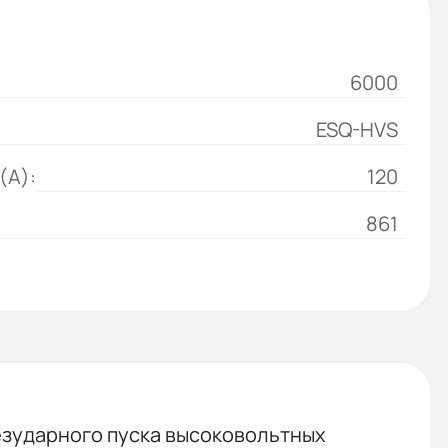
6000
ESQ-HVS
(А):
120
861
езударного пуска высоковольтных